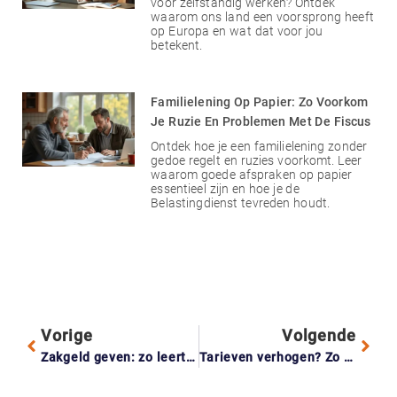
voor zelfstandig werken? Ontdek
waarom ons land een voorsprong heeft
op Europa en wat dat voor jou
betekent.
Familielening Op Papier: Zo Voorkom
Je Ruzie En Problemen Met De Fiscus
Ontdek hoe je een familielening zonder
gedoe regelt en ruzies voorkomt. Leer
waarom goede afspraken op papier
essentieel zijn en hoe je de
Belastingdienst tevreden houdt.
Vorige
Volgende
Zakgeld geven: zo leert je kind spelenderwijs met geld omgaan
Tarieven verhogen? Zo blijf je klanten houden én krijg je er betere bij