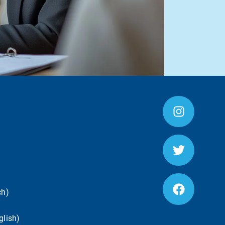
ch)
glish)