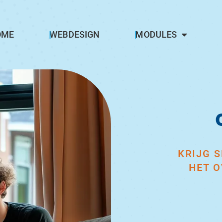
OME
WEBDESIGN
MODULES
KRIJG 
HET O