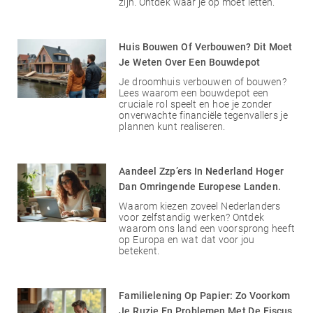
zijn. Ontdek waar je op moet letten.
Huis Bouwen Of Verbouwen? Dit Moet
Je Weten Over Een Bouwdepot
Je droomhuis verbouwen of bouwen?
Lees waarom een bouwdepot een
cruciale rol speelt en hoe je zonder
onverwachte financiële tegenvallers je
plannen kunt realiseren.
Aandeel Zzp’ers In Nederland Hoger
Dan Omringende Europese Landen.
Waarom kiezen zoveel Nederlanders
voor zelfstandig werken? Ontdek
waarom ons land een voorsprong heeft
op Europa en wat dat voor jou
betekent.
Familielening Op Papier: Zo Voorkom
Je Ruzie En Problemen Met De Fiscus