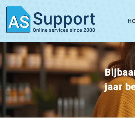
H
Bijbaan
jaar b