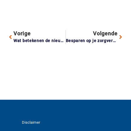
Vorige
Volgende
Wat betekenen de nieuwe arbeidsregels van 2026 voor jouw flexwerkers?
Besparen op je zorgverzekering? Dit moet je weten!
Disclaimer