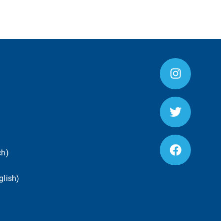
ch)
glish)