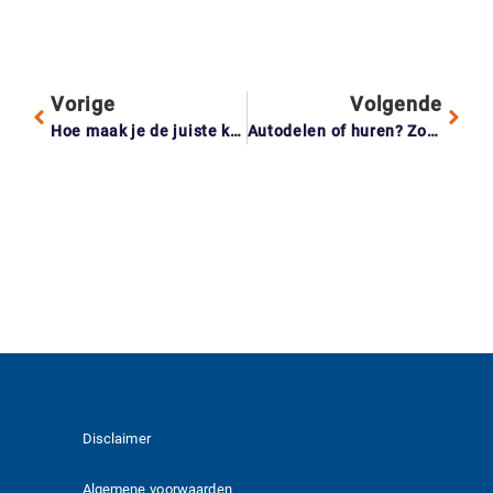
Vorige
Volgende
Hoe maak je de juiste keuze: vaste kracht of uitzendkracht voor je bedrijf?
Autodelen of huren? Zorg dat je goed verzekerd bent voordat je gaat!
Disclaimer
Algemene voorwaarden