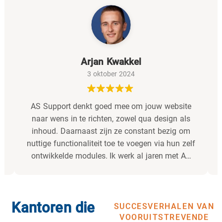
Arjan Kwakkel
3 oktober 2024
e
AS Support denkt goed mee om jouw website
s
naar wens in te richten, zowel qua design als
inhoud. Daarnaast zijn ze constant bezig om
nuttige functionaliteit toe te voegen via hun zelf
ontwikkelde modules. Ik werk al jaren met AS
n
Support samen en kan ze van harte
g
aanbevelen!
Kantoren die
SUCCESVERHALEN VAN
VOORUITSTREVENDE