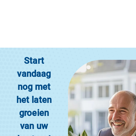
Start
vandaag
nog met
het laten
groeien
van uw