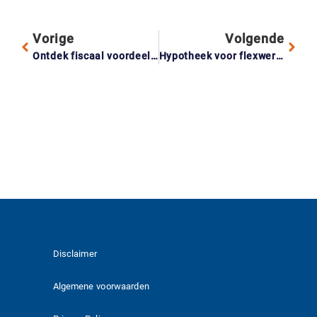
Vorige
Volgende
Ontdek fiscaal voordeel: zo benut je belastingaftrekken voor 2025
Hypotheek voor flexwerkers: ontdek wat de nieuwe regels voor jou betekenen
Disclaimer
Algemene voorwaarden