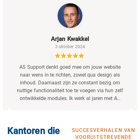
Arjan Kwakkel
3 oktober 2024
e
AS Support denkt goed mee om jouw website
s
naar wens in te richten, zowel qua design als
inhoud. Daarnaast zijn ze constant bezig om
nuttige functionaliteit toe te voegen via hun zelf
ontwikkelde modules. Ik werk al jaren met AS
n
Support samen en kan ze van harte
g
aanbevelen!
Kantoren die
SUCCESVERHALEN VAN
VOORUITSTREVENDE