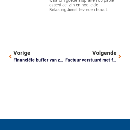
waarom goede afspraken op papier
essentieel zijn en hoe je de
Belastingdienst tevreden houdt.
Vorige
Volgende
Financiële buffer van zes maanden: zo bereid je je voor op fulltime ondernemen
Factuur verstuurd met fout? Zo corrigeer je het zonder gedoe