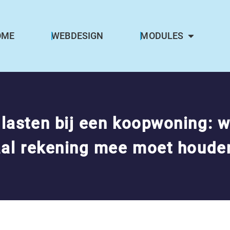
OME
WEBDESIGN
MODULES
asten bij een koopwoning: w
aal rekening mee moet houde