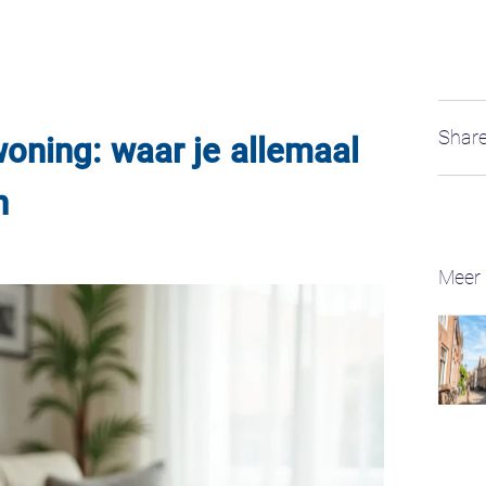
Share
oning: waar je allemaal
n
Meer 