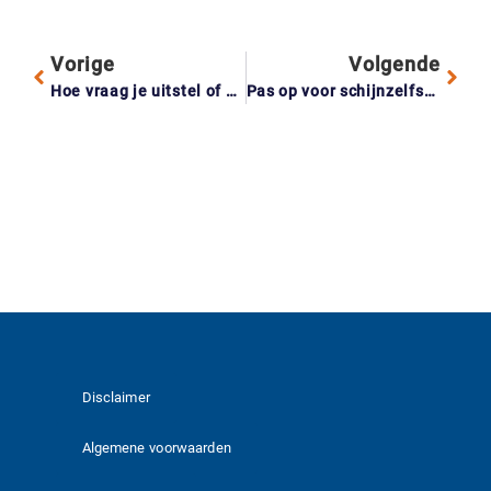
Vorige
Volgende
Hoe vraag je uitstel of een betalingsregeling aan bij de Belastingdienst?
Pas op voor schijnzelfstandigheid en voorkom grote financiële risico’s
Disclaimer
Algemene voorwaarden