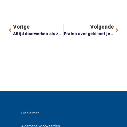
Vorige
Volgende
Altijd doorwerken als zzp’er? Dit kost het je echt op de lange termijn
Praten over geld met je ouders: zo regel je samen alles op tijd
Disclaimer
Algemene voorwaarden