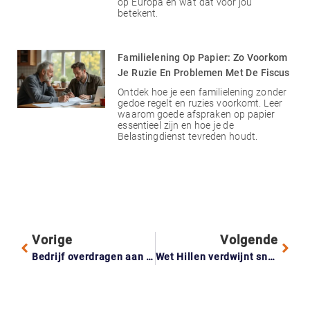
op Europa en wat dat voor jou
betekent.
Familielening Op Papier: Zo Voorkom
Je Ruzie En Problemen Met De Fiscus
Ontdek hoe je een familielening zonder
gedoe regelt en ruzies voorkomt. Leer
waarom goede afspraken op papier
essentieel zijn en hoe je de
Belastingdienst tevreden houdt.
Vorige
Volgende
Bedrijf overdragen aan je kind? Begin tien jaar eerder met plannen
Wet Hillen verdwijnt sneller: dit betaal je extra als je huis hypotheekvrij is