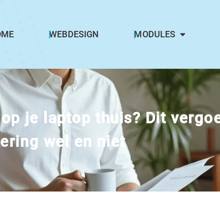
OME
WEBDESIGN
MODULES
 op je laptop thuis? Dit vergoe
ering wel en niet