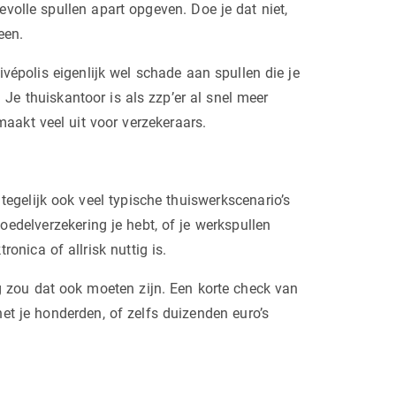
volle spullen apart opgeven. Doe je dat niet,
een.
ivépolis eigenlijk wel schade aan spullen die je
 Je thuiskantoor is als zzp’er al snel meer
maakt veel uit voor verzekeraars.
tegelijk ook veel typische thuiswerkscenario’s
boedelverzekering je hebt, of je werkspullen
onica of allrisk nuttig is.
g zou dat ook moeten zijn. Een korte check van
het je honderden, of zelfs duizenden euro’s