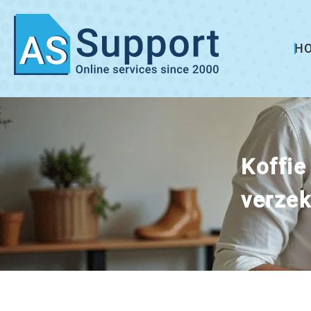
H
Koffie
verzek