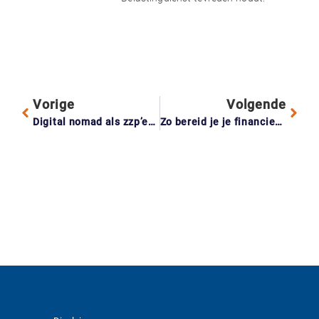
Vorige
Volgende
Digital nomad als zzp’er: waar betaal je belasting als je vanuit het buitenland werkt?
Zo bereid je je financieel voor op de koop van je eigen huis.