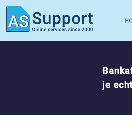
H
Bankaf
je ec