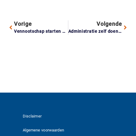
Vorige
Volgende
Vennootschap starten met vrienden: zo voorkom je ruzie over geld en inzet
Administratie zelf doen of uitbesteden? Wat past bij jou?
Disclaimer
Algemene voorwaarden