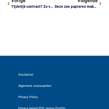
Vorige
Volgende
Tijdelijk contract? Zo vergroot je je kansen op een hypotheek
Deze zes papieren maken je administratie in vijf minuten overzichtelijk
Disclaimer
Algemene voorwaarden
Privacy Policy
Privacy beleid PDF versie (Dutch)