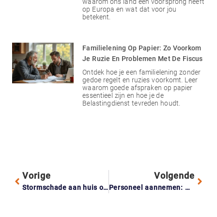
waarom ons land een voorsprong heeft
op Europa en wat dat voor jou
betekent.
Familielening Op Papier: Zo Voorkom
Je Ruzie En Problemen Met De Fiscus
Ontdek hoe je een familielening zonder
gedoe regelt en ruzies voorkomt. Leer
waarom goede afspraken op papier
essentieel zijn en hoe je de
Belastingdienst tevreden houdt.
Vorige
Volgende
Stormschade aan huis of auto? Dit bepaalt of je verzekeraar uitbetaalt
Personeel aannemen: wat daar allemaal bij komt kijken