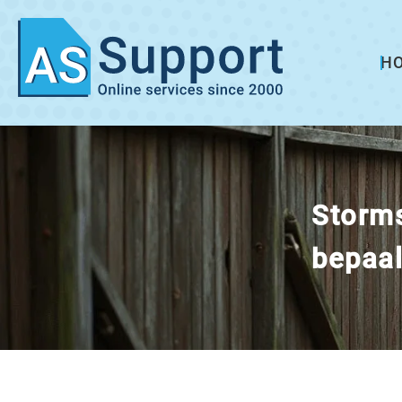
H
Storms
bepaal