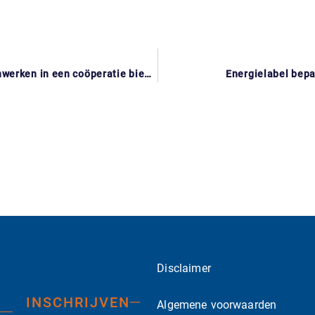
Grotere opdrachten binnenhalen als zzp’er? Samenwerken in een coöperatie biedt kansen
Energielabel bepa
Disclaimer
INSCHRIJVEN
Algemene voorwaarden