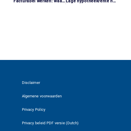
Facturabel werken: waarom je per uur vaak meer moet rekenen dan je denkt
Lage hypotheekrente houden bij verhuizen? Check altijd deze vier zaken
Disclaimer
Algemene voorwaarden
Privacy Policy
Privacy beleid PDF versie (Dutch)